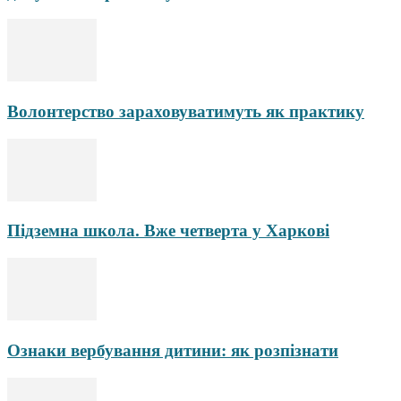
Волонтерство зараховуватимуть як практику
Підземна школа. Вже четверта у Харкові
Ознаки вербування дитини: як розпізнати