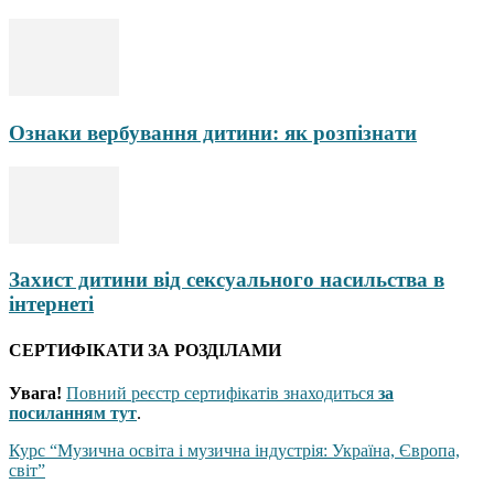
Ознаки вербування дитини: як розпізнати
Захист дитини від сексуального насильства в
інтернеті
СЕРТИФІКАТИ ЗА РОЗДІЛАМИ
Увага!
Повний реєстр сертифікатів знаходиться
за
посиланням тут
.
Курс “Музична освіта і музична індустрія: Україна, Європа,
світ”