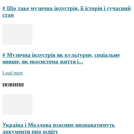
# Що таке музична індустрія, її історія і сучасний
стан
# Музична індустрія як культурне, соціальне
явище, як екосистема життя і...
Load more
НОВИНИ
Україна і Молдова взаємно визнаватимуть
документи про освіту