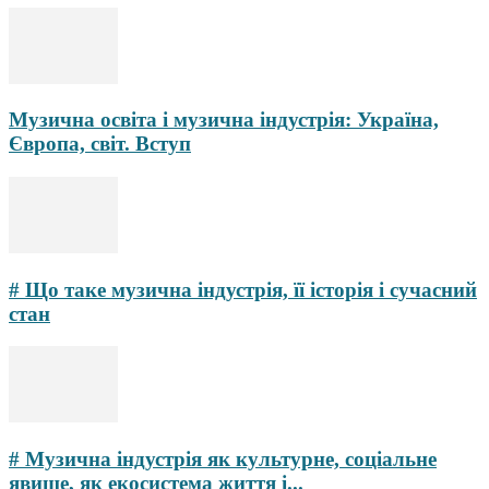
Музична освіта і музична індустрія: Україна,
Європа, світ. Вступ
# Що таке музична індустрія, її історія і сучасний
стан
# Музична індустрія як культурне, соціальне
явище, як екосистема життя і...