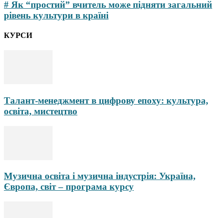
# Як “простий” вчитель може підняти загальний
рівень культури в країні
КУРСИ
Талант-менеджмент в цифрову епоху: культура,
освіта, мистецтво
Музична освіта і музична індустрія: Україна,
Європа, світ – програма курсу