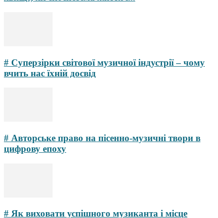
# Суперзірки світової музичної індустрії – чому
вчить нас їхній досвід
# Авторське право на пісенно-музичні твори в
цифрову епоху
# Як виховати успішного музиканта і місце