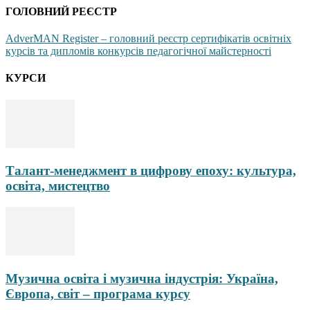
ГОЛОВНИЙ РЕЄСТР
AdverMAN Register – головний реєстр сертифікатів освітніх
курсів та дипломів конкурсів педагогічної майстерності
КУРСИ
Талант-менеджмент в цифрову епоху: культура,
освіта, мистецтво
Музична освіта і музична індустрія: Україна,
Європа, світ – програма курсу