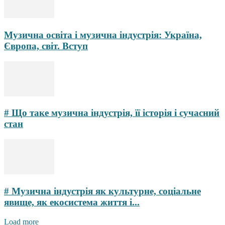
Музична освіта і музична індустрія: Україна,
Європа, світ. Вступ
# Що таке музична індустрія, її історія і сучасний
стан
# Музична індустрія як культурне, соціальне
явище, як екосистема життя і...
Load more